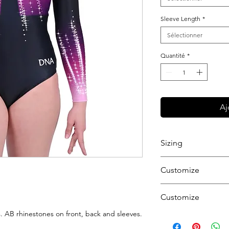
Sleeve Length
*
Sélectionner
Quantité
*
Aj
Sizing
View our Sizing Gu
Customize
want to further cus
Customize
get started.
 AB rhinestones on front, back and sleeves.
Want to further cu
get started.