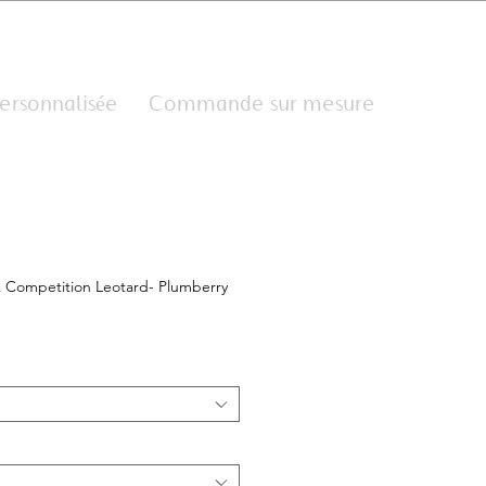
Se connecter
rsonnalisée
Commande sur mesure
Dropdo
 Competition Leotard- Plumberry
ix
romotionnel