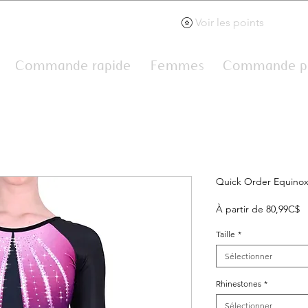
Voir les points
Commande pe
Commande rapide
Femmes
Quick Order Equinox
Pr
À partir de
80,99C$
p
Taille
*
Sélectionner
Rhinestones
*
Sélectionner